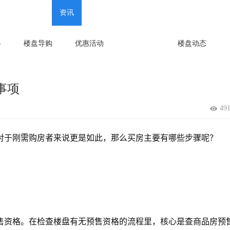
新房
问答
资讯
科
楼盘导购
优惠活动
购房知识
楼盘动态
事项
49
对于刚需购房者来说更是如此，那么买房主要有哪些步骤呢？
售资格。在检查楼盘有无预售资格的流程里，核心是查商品房预