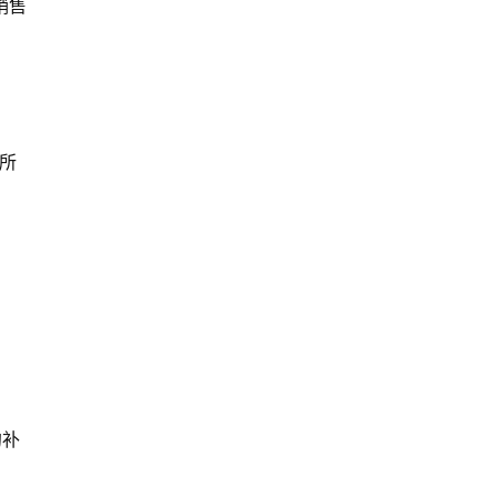
销售
所
约补