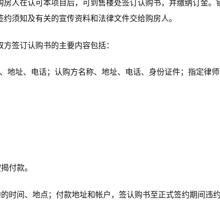
购房人在认可本项目后，可到售楼处签订认购书，并缴纳订金。
签约须知及有关的宣传资料和法律文件交给购房人。
双方签订认购书的主要内容包括：
称、地址、电话；认购方名称、地址、电话、身份证件；指定律师
按揭付款。
约的时间、地点；付款地址和帐户，签认购书至正式签约期间违