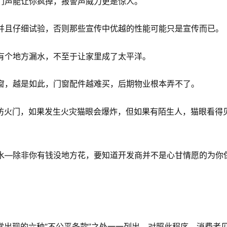
门声能让你疯掉，报警声威力更是惊人。
，并且仔细试验，否则那些宣传中优越的性能可能只是宣传而已。
有个地方漏水，不至于让家里成了太平洋。
门窗，越是如此，门窗配件越难买，后期物业根本弄不了。
是防火门，如果发生火灾猫眼会爆炸，但如果有陌生人，猫眼看得
防水—除非你有钱没地方花，要知道开发商并不是心甘情愿的为你
出现的六种“不公平条款”之处一一列出，对照此程序，消费者