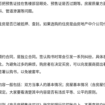
否把预售证挂在售楼部显眼处、预售证是否过期等。房屋质量方
料、管道渗漏等问题。
住房是否已被抵押、查封。如果选购的住房是由房地产中介公司
预约合同，是独立合同。签认购书时常会引发一系列纠纷，具体
此，为避免过多的麻烦，购房者在决定买房，可以向发展商提出
签署认购书，以免被套牢。
内容一般包括：双方当事人的基本情况；房屋基本情况（含房屋
规定。大家要看清楚其中内容是否有违反平等、公平的原则。
付到《商品房预售许可证》指定的银行监控账户上，不要直接交