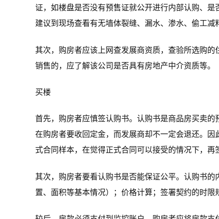
证，如楼盘是否没有预售证就公开进行内部认购、是
建议到现场查看有无墙体裂缝、漏水、渗水、偷工减
其次，购房者应该上网查发展商资质，查验所选购的
销售的，应了解该公司是否具有房地产中介资质等。
买楼
首先，购房者应慎签认购书。认购书是商品房买卖的
在购房者要收回定金，而发展商却不一定会退还。因
式合同样本，在觉得正式合同可以接受的情况下，再
其次，购房者要看认购书是否能保证公平。认购书的
置、面积等基本情况）；价格计算；签署契约的时限
较后，房款必须支付到监控账户。购房者应将房款支