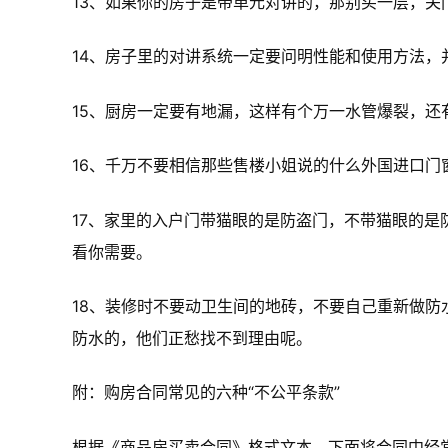
13、如果你的房子是带单元对讲的，那别买一层，关
14、房子里的对讲系统一定要问明性能和使用方法
15、厨房一定要有地漏，这样有个万一水管爆裂，还
16、千万不要相信那些售楼小姐说的什么外国进口
17、家里的入户门带猫眼的是防盗门，不带猫眼的
看你需要。
18、装修时不要动卫生间的地砖，不要自己重新做
防水的，他们正愁找不到理由呢。
附：购房合同常见的六种“不公平条款”
根据《商品房买卖合同》格式文本，下面将合同中经常