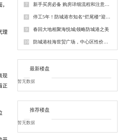
面，
7
新手买房必备 购房详细流程和注意事项
8
停工5年！防城港市知名“烂尾楼”迎来新生！
9
春回大地相聚海悦城|领略防城港之美
代理
10
防城港桂海世贸广场，中心区性价比之王，107平四房，刚需首选
最新楼盘
表现
暂无数据
看正
推荐楼盘
位
暂无数据
给开