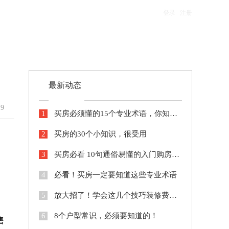
登录
/
注册
最新动态
19
1
买房必须懂的15个专业术语，你知道几个？
2
买房的30个小知识，很受用
3
买房必看 10句通俗易懂的入门购房知识
4
必看！买房一定要知道这些专业术语
5
放大招了！学会这几个技巧装修费都省出来了
6
8个户型常识，必须要知道的！
售