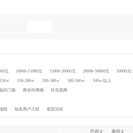
新房
问答
资讯
000元
10000-15000元
15000-20000元
20000-50000元
50000
-150㎡
150-200㎡
200-300㎡
300-500㎡
500㎡以上
临街门面
商业街商铺
住宅底商
地段
知名商户入驻
底层沿街
默认排序
总价
单价