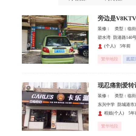
旁边是V8K
装修：
类型：临街
碧水湾
防港路140
(个人)
5年前

繁华地段
底层
现忍痛割爱转
装修：
类型：临街
东兴中学
防城港市
程姐(个人)
5年

繁华地段