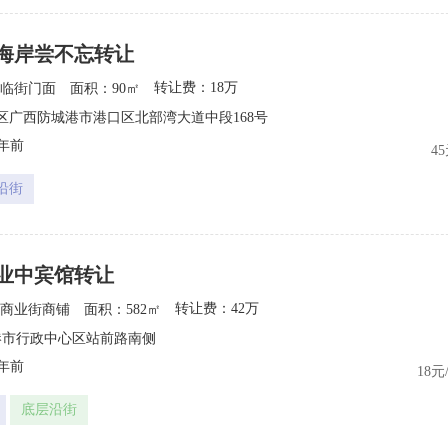
海岸尝不忘转让
转让费：18万
临街门面
面积：90㎡
4
区广西防城港市港口区北部湾大道中段168号
5年前
4
沿街
业中宾馆转让
转让费：42万
商业街商铺
面积：582㎡
10
港市行政中心区站前路南侧
5年前
18元
底层沿街