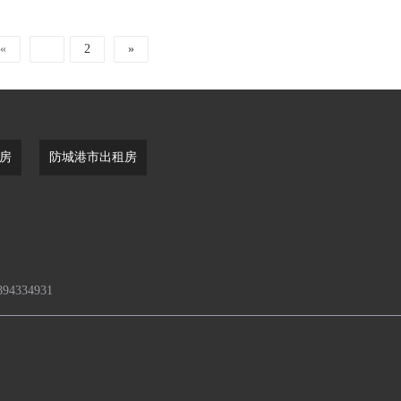
«
1
2
»
房
防城港市出租房
4334931