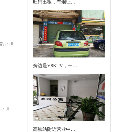
旺铺出租，有烟证，接手即可营业！可随时联系
1800
元/月
000
元/月
5元/㎡·月
旁边是V8KTV，一楼门面可以做生意
2000
元/月
000
元/月
/㎡·月
高铁站附近营业中宾馆转让
10000
元/月