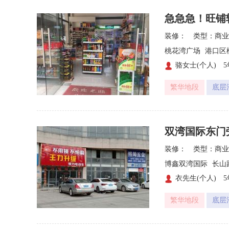
急急急！旺铺
装修：
类型：商业
桃花湾广场
港口区
骆女士(个人)

繁华地段
底层
双湾国际东门
装修：
类型：商业
博鑫双湾国际
长山
衣先生(个人)

繁华地段
底层