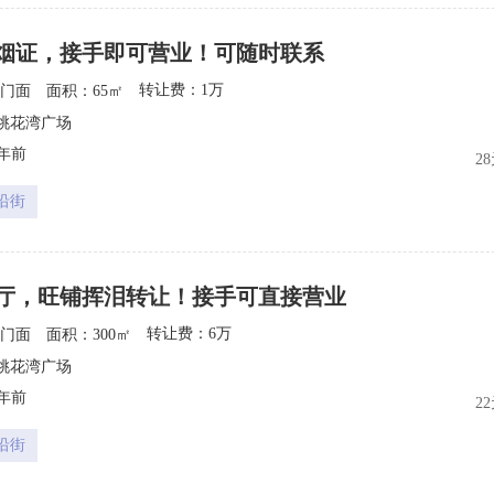
烟证，接手即可营业！可随时联系
转让费：1万
门面
面积：65㎡
1
桃花湾广场
5年前
2
沿街
厅，旺铺挥泪转让！接手可直接营业
转让费：6万
门面
面积：300㎡
6
桃花湾广场
5年前
2
沿街