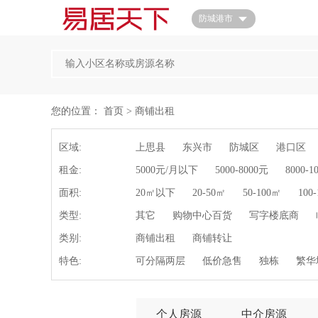
首页
防城港市
您的位置：
首页
>
商铺出租
区域:
全部
上思县
东兴市
防城区
港口区
租金:
全部
5000元/月以下
5000-8000元
8000-1
面积:
全部
20㎡以下
20-50㎡
50-100㎡
100
类型:
全部
其它
购物中心百货
写字楼底商
类别:
全部
商铺出租
商铺转让
特色:
全部
可分隔两层
低价急售
独栋
繁华
全部房源
个人房源
中介房源