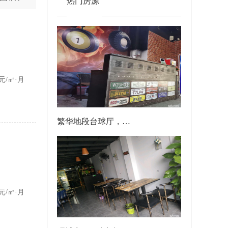
热门房源
000
元/月
6元/㎡·月
繁华地段台球厅，旺铺挥泪转让！接手可直接营业
6500
元/月
000
元/月
0元/㎡·月