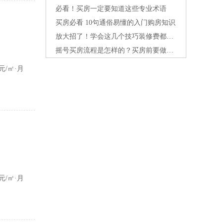
必看！买房一定要知道这些专业术语
买房必看 10句通俗易懂的入门购房知识
放大招了！学会这几个技巧装修费都省出来了
摇号买房流程是怎样的？买房前要做哪些准备
600
元/月
0元/㎡·月
500
元/月
8元/㎡·月