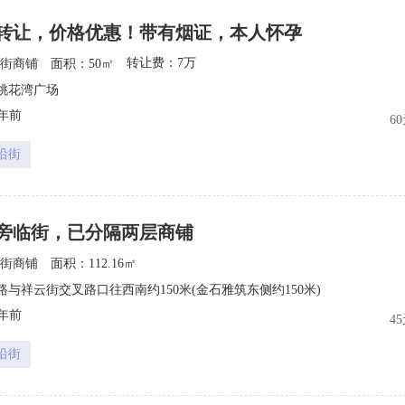
转让，价格优惠！带有烟证，本人怀孕
转让费：7万
街商铺
面积：50㎡
3
桃花湾广场
5年前
6
沿街
旁临街，已分隔两层商铺
街商铺
面积：112.16㎡
5
路与祥云街交叉路口往西南约150米(金石雅筑东侧约150米)
5年前
4
沿街