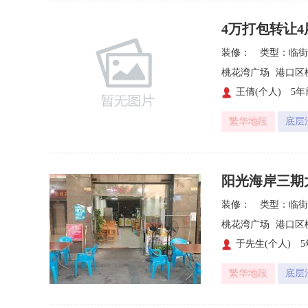
4万打包转让
装修：
类型：临街
桃花湾广场
港口区
王倩(个人)
5年

繁华地段
底层
阳光海岸三期
装修：
类型：临街
桃花湾广场
港口区
于先生(个人)

繁华地段
底层