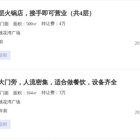
4层火锅店，接手即可营业（共4层）
转让费：4万
门面
面积：500㎡
9
桃花湾广场
前
2
沿街
大门旁，人流密集，适合做餐饮，设备齐全
转让费：3万
门面
面积：164㎡
4
桃花湾广场
5年前
2
沿街