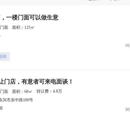
TV，一楼门面可以做生意
门面
面积：125㎡
2
号
1
沿街
让门店，有意者可来电面谈！
转让费：4.8万
门面
面积：68㎡
2
东兴市东中路100号
前
3