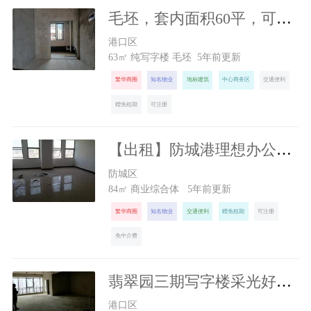
毛坯，套内面积60平，可办公
1500
元/月
港口区
63㎡ 纯写字楼 毛坯 5年前更新
繁华商圈
知名物业
地标建筑
中心商务区
交通便利
赠免租期
可注册
【出租】防城港理想办公场所恒富商业广场
1134
元/月
防城区
84㎡ 商业综合体 5年前更新
繁华商圈
知名物业
交通便利
赠免租期
可注册
免中介费
翡翠园三期写字楼采光好交通好
1300
元/月
港口区