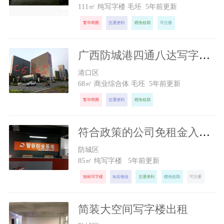
111㎡ 纯写字楼 毛坯 5年前更新
繁华商圈
交通便利
赠免租期
可注册
广西防城港四通八达写字楼出租
300
元/月
港口区
68㎡ 商业综合体 毛坯 5年前更新
繁华商圈
交通便利
赠免租期
符合政策的公司免租金入驻办公
1300
元/月
防城区
85㎡ 纯写字楼 5年前更新
独栋写字楼
知名物业
交通便利
赠免租期
可注册
简装大空间写字楼出租
2800