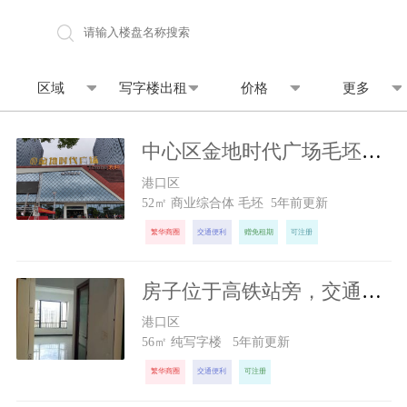
地图找房
区域
写字楼出租
价格
更多
中心区金地时代广场毛坯办公出租20元/㎡·月，带中央空调
1040
元/月
港口区
52㎡ 商业综合体 毛坯 5年前更新
繁华商圈
交通便利
赠免租期
可注册
房子位于高铁站旁，交通方便，环境很好！
1000
元/月
港口区
56㎡ 纯写字楼 5年前更新
繁华商圈
交通便利
可注册