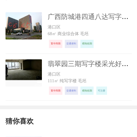
广西防城港四通八达写字楼出租
300
元/月
港口区
68㎡ 商业综合体 毛坯
繁华商圈
交通便利
赠免租期
翡翠园三期写字楼采光好交通好
1300
元/月
港口区
111㎡ 纯写字楼 毛坯
繁华商圈
交通便利
赠免租期
可注册
猜你喜欢