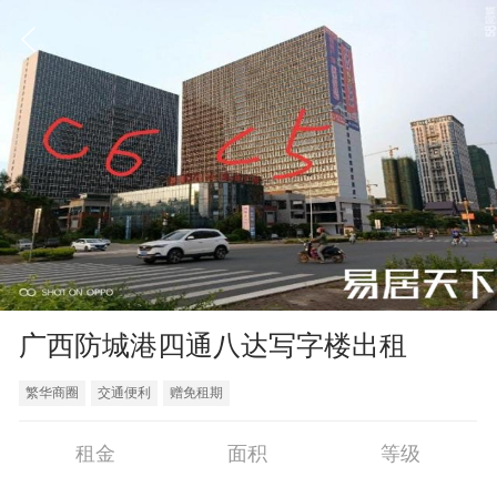
广西防城港四通八达写字楼出租
繁华商圈
交通便利
赠免租期
租金
面积
等级
300
元/月
68㎡
甲级