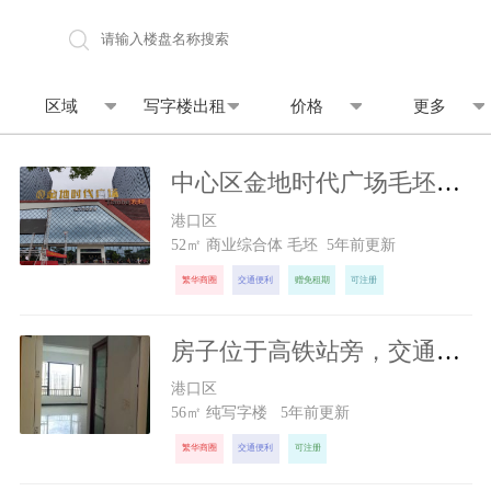
地图找房
区域
写字楼出租
价格
更多
中心区金地时代广场毛坯办公出租20元/㎡·月，带中央空调
1040
元/月
港口区
52㎡ 商业综合体 毛坯 5年前更新
繁华商圈
交通便利
赠免租期
可注册
房子位于高铁站旁，交通方便，环境很好！
1000
元/月
港口区
56㎡ 纯写字楼 5年前更新
繁华商圈
交通便利
可注册