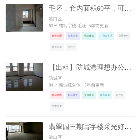
毛坯，套内面积60平，可办公
1500
元/月
港口区
63㎡ 纯写字楼 毛坯 5年前更新
繁华商圈
知名物业
地标建筑
中心商务区
交通便利
赠免租期
可注册
【出租】防城港理想办公场所恒富商业广场
1134
元/月
防城区
84㎡ 商业综合体 5年前更新
繁华商圈
知名物业
交通便利
赠免租期
可注册
免中介费
翡翠园三期写字楼采光好交通好
1300
元/月
港口区