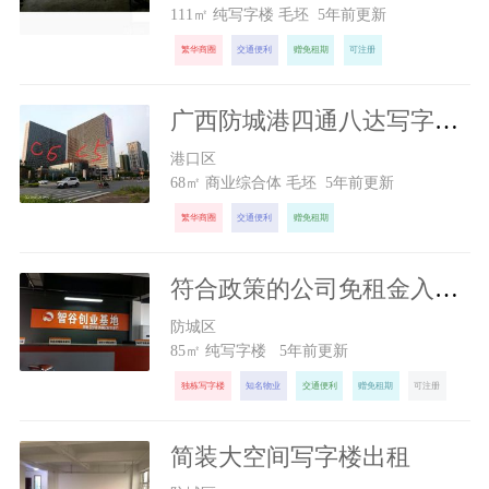
111㎡ 纯写字楼 毛坯 5年前更新
繁华商圈
交通便利
赠免租期
可注册
广西防城港四通八达写字楼出租
300
元/月
港口区
68㎡ 商业综合体 毛坯 5年前更新
繁华商圈
交通便利
赠免租期
符合政策的公司免租金入驻办公
1300
元/月
防城区
85㎡ 纯写字楼 5年前更新
独栋写字楼
知名物业
交通便利
赠免租期
可注册
简装大空间写字楼出租
2800