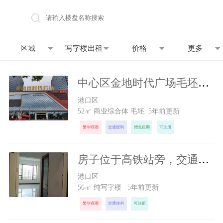
地图找房
区域
写字楼出租
价格
更多
中心区金地时代广场毛坯办公出租20元/㎡·月，带中央空调
1040
元/月
港口区
52㎡ 商业综合体 毛坯 5年前更新
繁华商圈
交通便利
赠免租期
可注册
房子位于高铁站旁，交通方便，环境很好！
1000
元/月
港口区
56㎡ 纯写字楼 5年前更新
繁华商圈
交通便利
可注册