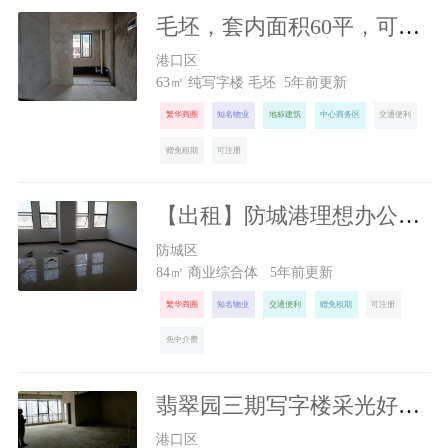
毛坯，套内面积60平，可办公
1500
元/月
港口区
63㎡ 纯写字楼 毛坯 5年前更新
繁华商圈
知名物业
地标建筑
中心商务区
交通便利
赠免租期
可注册
【出租】防城港理想办公场所恒富商业广场
1134
元/月
防城区
84㎡ 商业综合体 5年前更新
繁华商圈
知名物业
交通便利
赠免租期
可注册
免中介费
翡翠园三期写字楼采光好交通好
1300
元/月
港口区