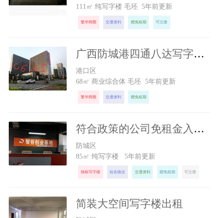
111㎡ 纯写字楼 毛坯 5年前更新
繁华商圈
交通便利
赠免租期
可注册
广西防城港四通八达写字楼出租
300
元/月
港口区
68㎡ 商业综合体 毛坯 5年前更新
繁华商圈
交通便利
赠免租期
符合政策的公司免租金入驻办公
1300
元/月
防城区
85㎡ 纯写字楼 5年前更新
独栋写字楼
知名物业
交通便利
赠免租期
可注册
简装大空间写字楼出租
2800